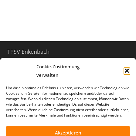
TPSV Enkenbach
Turnerstraße 12
Cookie-Zustimmung
67677 Enkenbach-Alsenborn
verwalten
06303 / 999 8949
Um dir ein optimales Erlebnis zu bieten, verwenden wir Technologien wie
info@tpsv.de
Cookies, um Geräteinformationen zu speichern und/oder darauf
zuzugreifen. Wenn du diesen Technologien zustimmst, können wir Daten
wie das Surfverhalten oder eindeutige IDs auf dieser Website
Öffnungszeiten
verarbeiten. Wenn du deine Zustimmung nicht erteilst oder zurückziehst,
können bestimmte Merkmale und Funktionen beeinträchtigt werden.
der Geschäftsstelle
donnerstags
Akzeptieren
17:30 – 20:00 Uhr