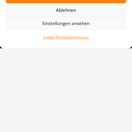
außerhalb der Ferien
Ablehnen
Social Media
Einstellungen ansehen
TPSV
Cookie-Richtlinie
Impressum
TPSV
TPSV Leichtathletik
TPSV Schwimmen
TPSV Turnen
TPSV Voltigieren
Links
Impressum
Downloads
Cookie-Richtlinie
Datenschutzerklärung