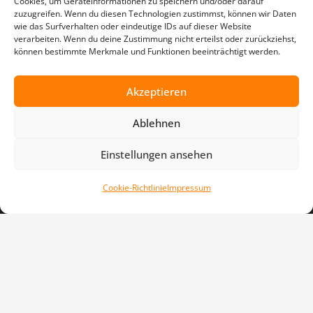
Cookies, um Geräteinformationen zu speichern und/oder darauf
donnerstags
zuzugreifen. Wenn du diesen Technologien zustimmst, können wir Daten
wie das Surfverhalten oder eindeutige IDs auf dieser Website
17:30 – 20:00 Uhr
verarbeiten. Wenn du deine Zustimmung nicht erteilst oder zurückziehst,
können bestimmte Merkmale und Funktionen beeinträchtigt werden.
außerhalb der Ferien
Social Media
Akzeptieren
TPSV
Ablehnen
TPSV
TPSV Leichtathletik
Einstellungen ansehen
TPSV Schwimmen
Cookie-Richtlinie
Impressum
TPSV Turnen
TPSV Voltigieren
Links
Impressum
Downloads
Cookie-Richtlinie