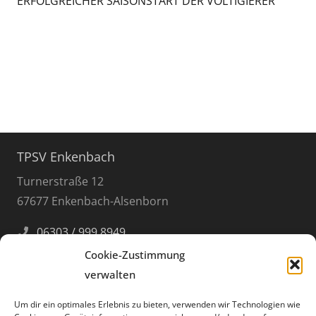
ERFOLGREICHER SAISONSTART DER VOLTIGIERER
TPSV Enkenbach
Turnerstraße 12
67677 Enkenbach-Alsenborn
06303 / 999 8949
info@tpsv.de
Cookie-Zustimmung
verwalten
Öffnungszeiten
Um dir ein optimales Erlebnis zu bieten, verwenden wir Technologien wie
der Geschäftsstelle