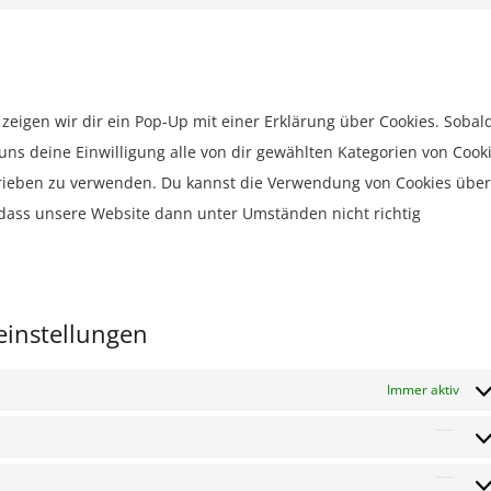
compli
Consen
service
to
facebo
service
sonstig
eigen wir dir ein Pop-Up mit einer Erklärung über Cookies. Sobal
u uns deine Einwilligung alle von dir gewählten Kategorien von Cook
hrieben zu verwenden. Du kannst die Verwendung von Cookies über
 dass unsere Website dann unter Umständen nicht richtig
einstellungen
Immer aktiv
Vorl