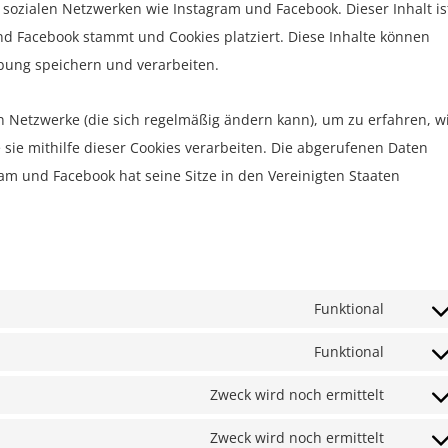
) in sozialen Netzwerken wie Instagram und Facebook. Dieser Inhalt is
nd Facebook stammt und Cookies platziert. Diese Inhalte können
bung speichern und verarbeiten.
en Netzwerke (die sich regelmäßig ändern kann), um zu erfahren, w
 sie mithilfe dieser Cookies verarbeiten. Die abgerufenen Daten
am und Facebook hat seine Sitze in den Vereinigten Staaten
Funktional
Consen
to
Funktional
Consen
service
to
Zweck wird noch ermittelt
wordpr
Consen
service
to
Zweck wird noch ermittelt