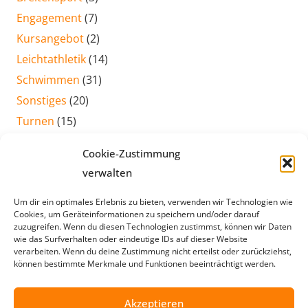
Engagement
(7)
Kursangebot
(2)
Leichtathletik
(14)
Schwimmen
(31)
Sonstiges
(20)
Turnen
(15)
Veranstaltungen
(12)
Cookie-Zustimmung
Volleyball
(2)
verwalten
Voltigieren
(4)
Um dir ein optimales Erlebnis zu bieten, verwenden wir Technologien wie
Cookies, um Geräteinformationen zu speichern und/oder darauf
zuzugreifen. Wenn du diesen Technologien zustimmst, können wir Daten
ZUR ÜBERSICHT
wie das Surfverhalten oder eindeutige IDs auf dieser Website
verarbeiten. Wenn du deine Zustimmung nicht erteilst oder zurückziehst,
können bestimmte Merkmale und Funktionen beeinträchtigt werden.
Akzeptieren