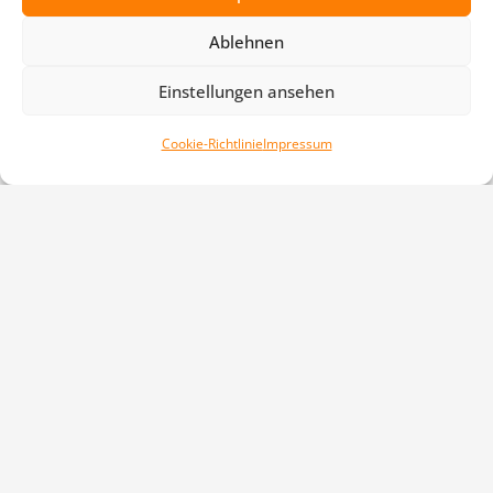
Ablehnen
Einstellungen ansehen
Cookie-Richtlinie
Impressum
TPSV Enkenbach
Turnerstraße 12
67677 Enkenbach-Alsenborn
06303 / 999 8949
info@tpsv.de
Öffnungszeiten
der Geschäftsstelle