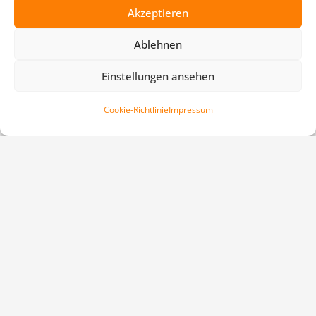
Weihnachtsfeier Leichtathletik 2025
Akzeptieren
9. Januar 2026
Kommt zur TUFA 2026!
Ablehnen
2. Januar 2026
Frohe Weihnachten!
Einstellungen ansehen
24. Dezember 2025
Cookie-Richtlinie
Impressum
Kategorien
Aktuelles
(4)
Breitensport
(3)
Engagement
(7)
Kursangebot
(2)
Leichtathletik
(14)
Schwimmen
(31)
Sonstiges
(20)
Turnen
(15)