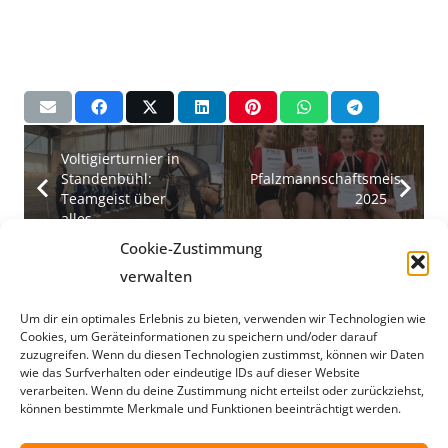
Voltigierturnier in
Standenbühl:
Pfalzmannschaftsmeistersch
Teamgeist über
2025
alles
Cookie-Zustimmung
verwalten
Neueste Beiträge
Um dir ein optimales Erlebnis zu bieten, verwenden wir Technologien wie
Wichtiges Heimspiel um den Klassenerhalt:
Cookies, um Geräteinformationen zu speichern und/oder darauf
Volleyballer empfangen Rheinhessen
zuzugreifen. Wenn du diesen Technologien zustimmst, können wir Daten
5. März 2026
wie das Surfverhalten oder eindeutige IDs auf dieser Website
verarbeiten. Wenn du deine Zustimmung nicht erteilst oder zurückziehst,
Neue Tauanlage in der Rudi-Müller-Turnhalle
können bestimmte Merkmale und Funktionen beeinträchtigt werden.
12. Januar 2026