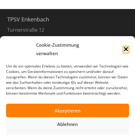
TPSV Enkenbach
Turnerstraße 12
67677 Enkenbach-Alsenborn
Cookie-Zustimmung
06303 / 999 8949
verwalten
info@tpsv.de
Um dir ein optimales Erlebnis zu bieten, verwenden wir Technologien wie
Cookies, um Geräteinformationen zu speichern und/oder darauf
Öffnungszeiten
zuzugreifen. Wenn du diesen Technologien zustimmst, können wir Daten
wie das Surfverhalten oder eindeutige IDs auf dieser Website
der Geschäftsstelle
verarbeiten. Wenn du deine Zustimmung nicht erteilst oder zurückziehst,
donnerstags
können bestimmte Merkmale und Funktionen beeinträchtigt werden.
17:30 – 20:00 Uhr
außerhalb der Ferien
Akzeptieren
Ablehnen
Social Media