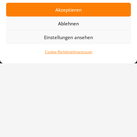
17:30 – 20:00 Uhr
Akzeptieren
außerhalb der Ferien
Ablehnen
Social Media
Einstellungen ansehen
TPSV
TPSV
Cookie-Richtlinie
Impressum
TPSV Leichtathletik
TPSV Schwimmen
TPSV Turnen
TPSV Voltigieren
Links
Impressum
Downloads
Cookie-Richtlinie
Datenschutzerklärung