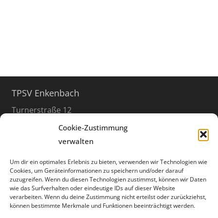
TPSV Enkenbach
Turnerstraße 12
67677 Enkenbach-Alsenborn
Cookie-Zustimmung
verwalten
06303 / 999 8949
info@tpsv.de
Um dir ein optimales Erlebnis zu bieten, verwenden wir Technologien wie
Cookies, um Geräteinformationen zu speichern und/oder darauf
zuzugreifen. Wenn du diesen Technologien zustimmst, können wir Daten
Öffnungszeiten
wie das Surfverhalten oder eindeutige IDs auf dieser Website
verarbeiten. Wenn du deine Zustimmung nicht erteilst oder zurückziehst,
der Geschäftsstelle
können bestimmte Merkmale und Funktionen beeinträchtigt werden.
donnerstags