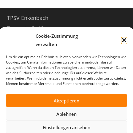
TPSV Enkenbach
Turnerstraße 12
Cookie-Zustimmung
67677 Enkenbach-Alsenborn
verwalten
06303 / 999 8949
Um dir ein optimales Erlebnis zu bieten, verwenden wir Technologien wie
info@tpsv.de
Cookies, um Geräteinformationen zu speichern und/oder darauf
zuzugreifen. Wenn du diesen Technologien zustimmst, können wir Daten
Öffnungszeiten
wie das Surfverhalten oder eindeutige IDs auf dieser Website
verarbeiten. Wenn du deine Zustimmung nicht erteilst oder zurückziehst,
der Geschäftsstelle
können bestimmte Merkmale und Funktionen beeinträchtigt werden.
donnerstags
17:30 – 20:00 Uhr
Akzeptieren
außerhalb der Ferien
Ablehnen
Social Media
Einstellungen ansehen
TPSV