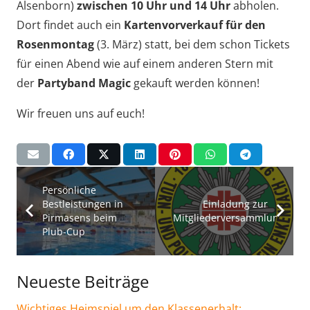
Alsenborn)
zwischen 10 Uhr und 14 Uhr
abholen.
Dort findet auch ein
Kartenvorverkauf für den
Rosenmontag
(3. März) statt, bei dem schon Tickets
für einen Abend wie auf einem anderen Stern mit
der
Partyband Magic
gekauft werden können!
Wir freuen uns auf euch!
Persönliche
Bestleistungen in
Einladung zur
Pirmasens beim
Mitgliederversammlung!
Plub-Cup
Neueste Beiträge
Wichtiges Heimspiel um den Klassenerhalt: